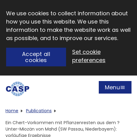
Skip to main content
We use cookies to collect information about
how you use this website. We use this
information to make the website work as well
as possible, and to improve our services.
Set cookie
Accept all
cookies
preferences
Menu
Open
Visit CASP website
Home
Publications
Ein Chert-Vorkommen mit Pflanzenresten aus dem ?
Unter-Miozän von Mahd (SW Passau, Niederbayern):
vorläufige Ergebnisse